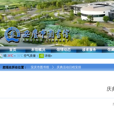
首页
本馆概况
馆情动态
读者服务
馆
您现在所在位置：
安庆市图书馆
ꄲ
庆典活动日程安排
庆