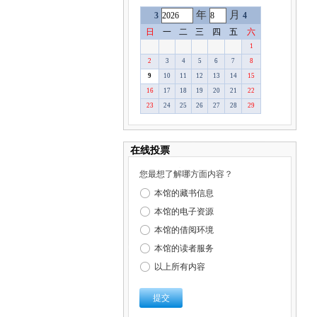
年
月
3
4
日
一
二
三
四
五
六
1
2
3
4
5
6
7
8
9
10
11
12
13
14
15
16
17
18
19
20
21
22
23
24
25
26
27
28
29
30
31
在线投票
您最想了解哪方面内容？
ꀐ
本馆的藏书信息
ꀐ
本馆的电子资源
ꀐ
本馆的借阅环境
ꀐ
本馆的读者服务
ꀐ
以上所有内容
提交