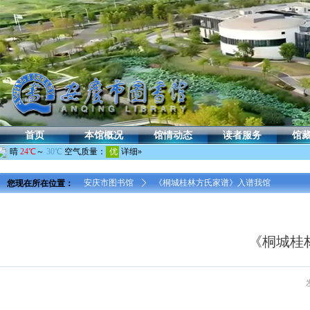
首页
本馆概况
馆情动态
读者服务
馆
您现在所在位置：
安庆市图书馆
ꄲ
《桐城桂林方氏家谱》入谱我馆
《桐城桂