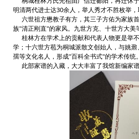
桐城桂林方氏先祖由广信迁鄱阳，再迁休
明清两代进士达30余人，举人秀才不胜枚举，
六世祖方懋教子有方，其三子方佑为家族首
族"清正刚直"的家风。九世方克、十世方大美
桂林方在学术上的贡献和代表人物更是举
学；十六世方苞为桐城派散文创始人，与姚鼐、
孺等文化名人，形成"百科全书式"的学术传统
此部家谱的入藏，大大丰富了我馆新编家