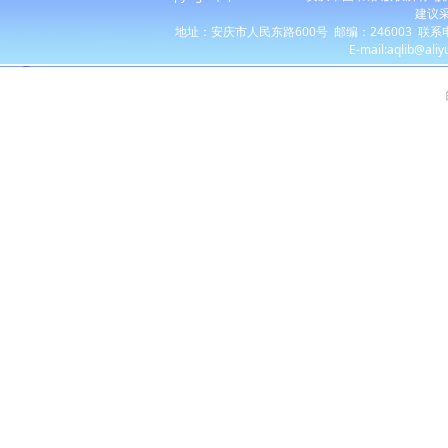
26-06-30
建议采
地址：安庆市人民东路600号 邮编：246003 联系电话：055
E-mail:aqlib@ali
上一页
1
2
3