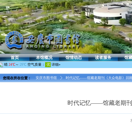
首页
本馆概况
馆情动态
读者服务
馆
您现在所在位置：
安庆市图书馆
ꄲ
时代记忆——馆藏老期刊《大众电影》回顾展（1
时代记忆——馆藏老期刊《大